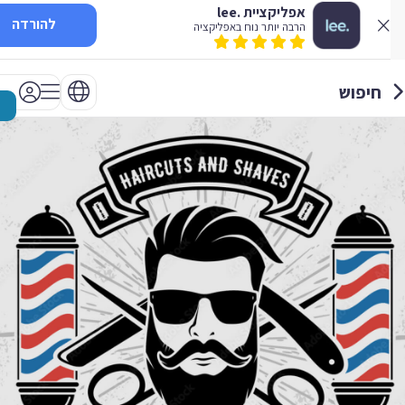
אפליקציית .lee
להורדה
הרבה יותר נוח באפליקציה
חיפוש