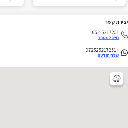
ירת קשר
052-5217251
חייג למספר
+972525217251
שלח הודעה