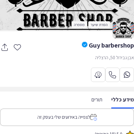
הסרת שיער
מספרה
Guy barbersh
ירול 50, הרצליה
דע כללי
תורים
לצפייה באירועים שלי בעסק זה