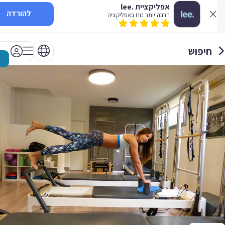
אפליקציית .lee
להורדה
הרבה יותר נוח באפליקציה
חיפוש