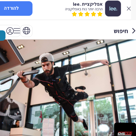
אפליקציית .lee
להורדה
הרבה יותר נוח באפליקציה
חיפוש