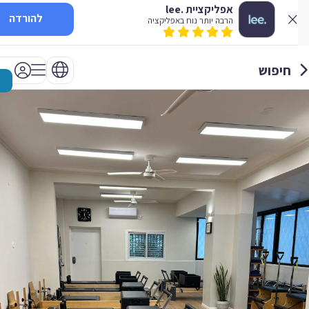
אפליקציית .lee
להורדה
הרבה יותר נוח באפליקציה
חיפוש