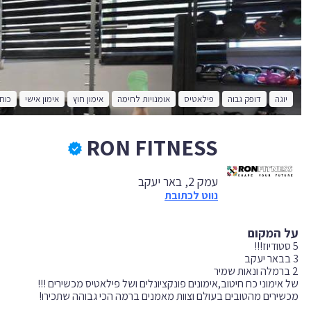
יוגה
דופק גבוה
פילאטיס
אומנויות לחימה
אימון חוץ
אימון אישי
כוח
RON FITNESS
עמק 2, באר יעקב
נווט לכתובת
על המקום
מכשירים מהטובים בעולם וצוות מאמנים ברמה הכי גבוהה שתכירו!