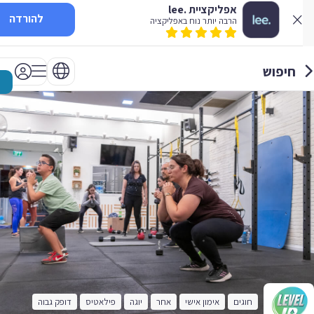
אפליקציית .lee
להורדה
הרבה יותר נוח באפליקציה
חיפוש
חוגים
אימון אישי
אחר
יוגה
פילאטיס
דופק גבוה