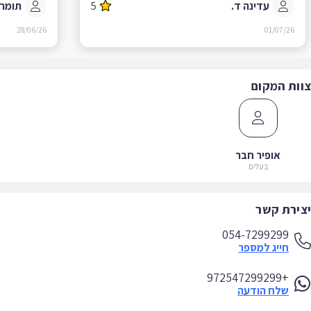
עדינה ד.
5
תומר ב.
28/06/26
01/07/26
ות המקום
אופיר חבר
בעלים
ירת קשר
054-7299299
חייג למספר
+972547299299
שלח הודעה