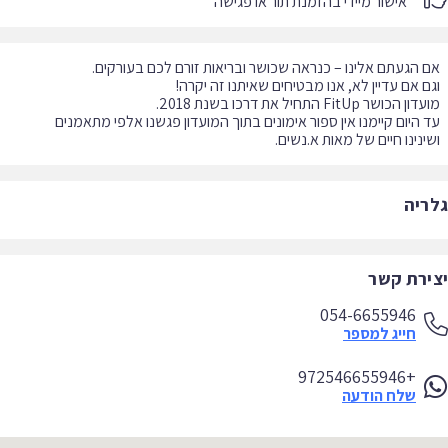
אישור מיידי בהזמנת תור או פגישה
ינינו חיים של מאות א.נשים.
ריה
ירת קשר
054-6655946
חייג למספר
+972546655946
שלח הודעה