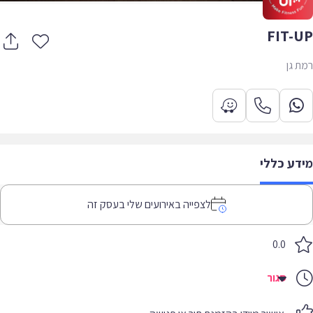
FIT-
 גן
דע כללי
לצפייה באירועים שלי בעסק זה
0.0
סגור