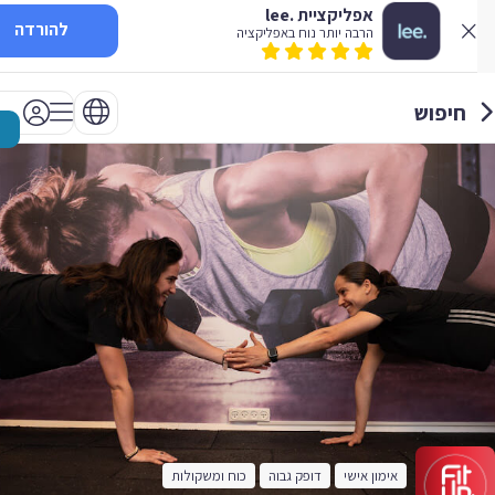
אפליקציית .lee
להורדה
הרבה יותר נוח באפליקציה
חיפוש
אימון אישי
דופק גבוה
כוח ומשקולות