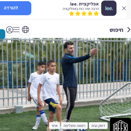
אפליקציית .lee
להורדה
הרבה יותר נוח באפליקציה
חיפוש
דופק גבוה
רפואה משלימה
אחר