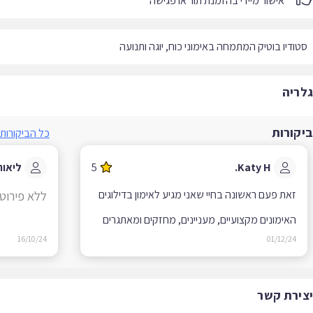
אישור מיידי בהזמנת תור או פגישה
ודיו בוטיק המתמחה באימוני כוח, יוגה ותנועה
ריה
קורות
כל הביקורות
Katy H.
5
ליאור ש.
ללא פירוט
האימונים מקצועיים, מעניינים, מחזקים ומאתגרים
16/10/24
01/12/24
ירת קשר