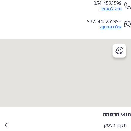
054-4525599
חייג למספר
+972544525599
שלח הודעה
אי הרשמה
קנון העסק