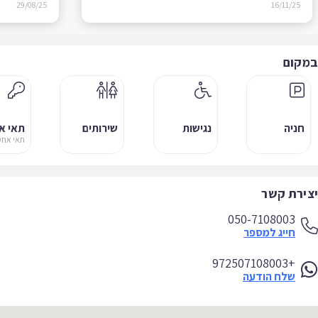
29/08/25
16/11/25
קום
חניה
נגישות
שירותים
תאי אחסו
תאי אחסון
ירת קשר
050-7108003
חייג למספר
+972507108003
שלח הודעה