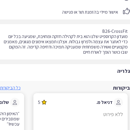
אישור מיידי בהזמנת תור או פגישה
עדון הקרוספיט שלנו הוא בית לקהילה חזקה ומחויבת, שמגיעה בכל יום
י לאתגר את עצמה ולפרוץ גבולות. אצלנו תמצאו אימונים מגוונים, מאמנים
צועיים ואווירה משפחתית שמעניקה תמיכה ודחיפה קדימה. זה המקום
ו כושר הופך לאורח חיים
ריה
קורות
כל הביקורות
דניאל מ.
5
שלום א.
״האימון היה מ
ללא פירוט
שמסבירים טוב 
עכשיו!״