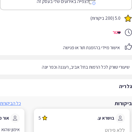
לצפייה באירועים שלי בעסק זה
5.0 (200 ביקורות)
סגור
אישור מיידי בהזמנת תור או פגישה
עורי טוורק לכל הרמות בתל אביב, רעננה וכפר יונה
ריה
קורות
כל הביקורות
בושרא ע.
5
אור פ.
ללא פירוט