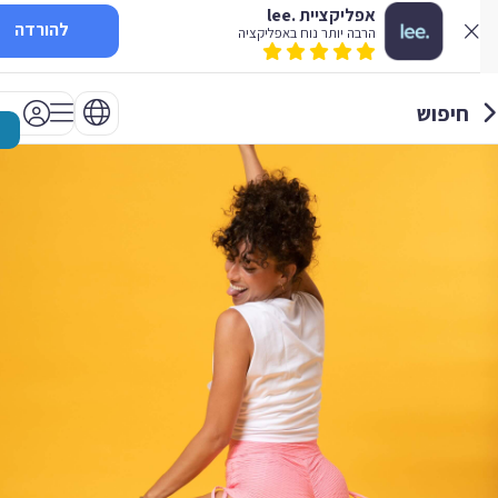
אפליקציית .lee
להורדה
הרבה יותר נוח באפליקציה
חיפוש