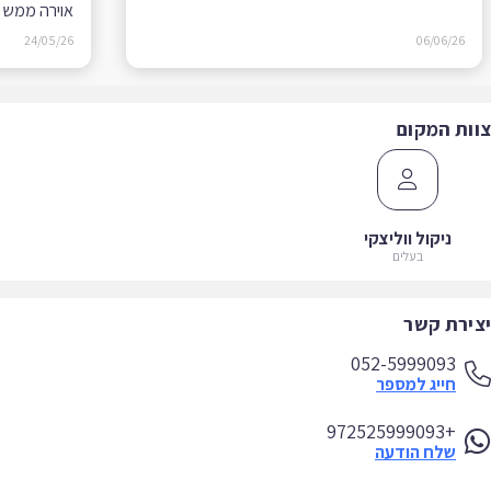
אוירה ממש טוב
24/05/26
06/06/26
ות המקום
ניקול ווליצקי
בעלים
ירת קשר
052-5999093
חייג למספר
+972525999093
שלח הודעה