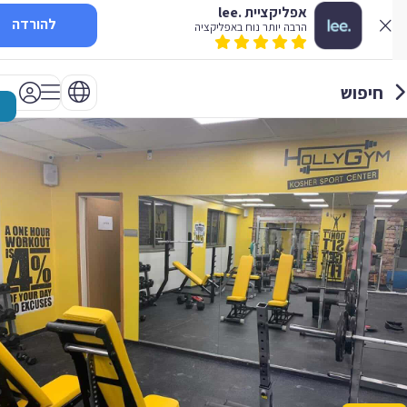
אפליקציית .lee
להורדה
הרבה יותר נוח באפליקציה
חיפוש