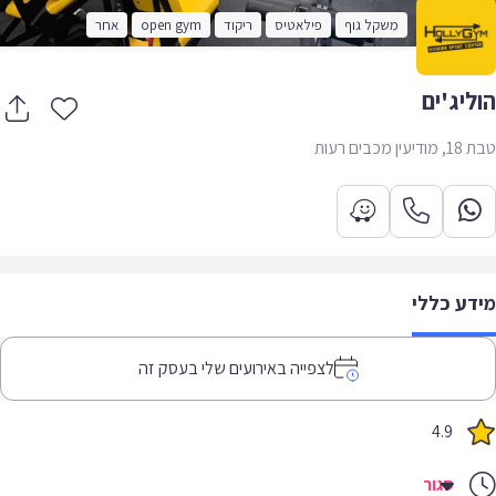
משקל גוף
פילאטיס
ריקוד
open gym
אחר
ליג'ים
ן מכבים רעות
דע כללי
לצפייה באירועים שלי בעסק זה
4.9
סגור