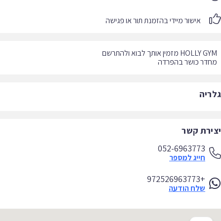
אישור מיידי בהזמנת תור או פגישה
דר כושר בהפרדה
ריה
ירת קשר
052-6963773
חייג למספר
+972526963773
שלח הודעה