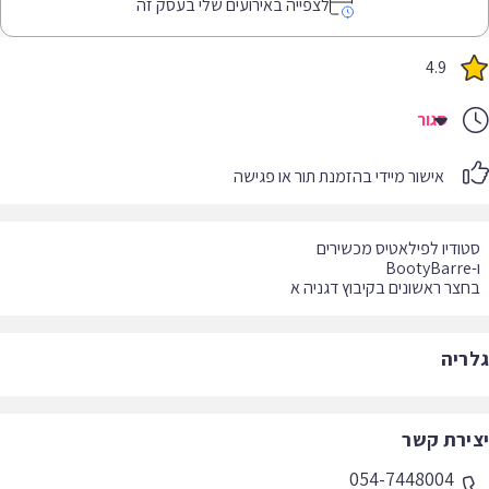
לצפייה באירועים שלי בעסק זה
4.9
סגור
אישור מיידי בהזמנת תור או פגישה
צר ראשונים בקיבוץ דגניה א
ריה
ירת קשר
054-7448004