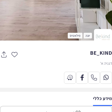
יוגה
פילאטיס
BE_KI
יה א'
דע כללי