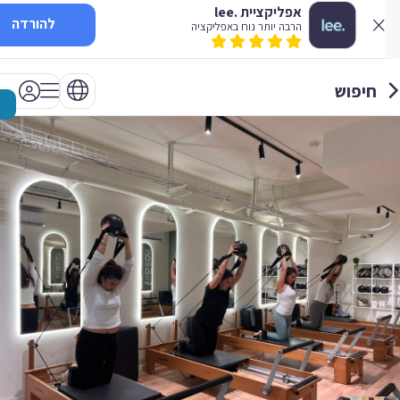
אפליקציית .lee
להורדה
הרבה יותר נוח באפליקציה
חיפוש