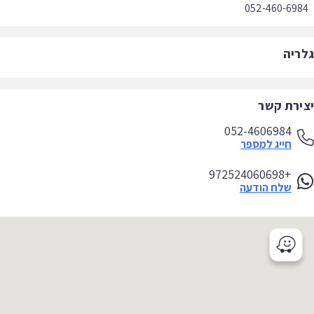
052-460-69
ריה
ירת קשר
052-4606984
חייג למספר
+972524060698
שלח הודעה