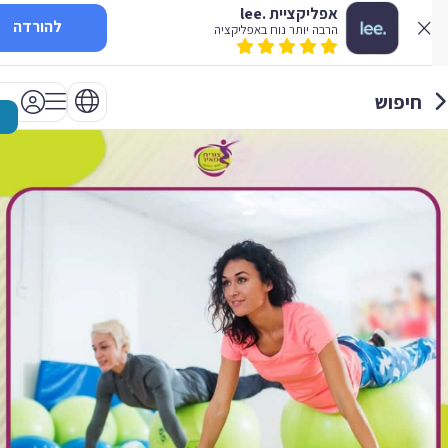
אפליקציית .lee
להורדה
הרבה יותר נוח באפליקציה
חיפוש