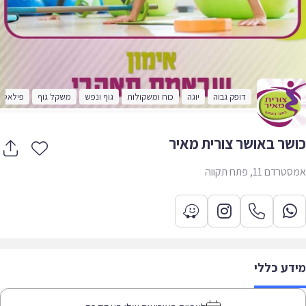
דופק גבוה
יוגה
כוח ומשקולות
גוף ונפש
משקל גוף
פילאטיס
שר באושר צורית מאיר
ם 11, פתח תקווה
דע כללי