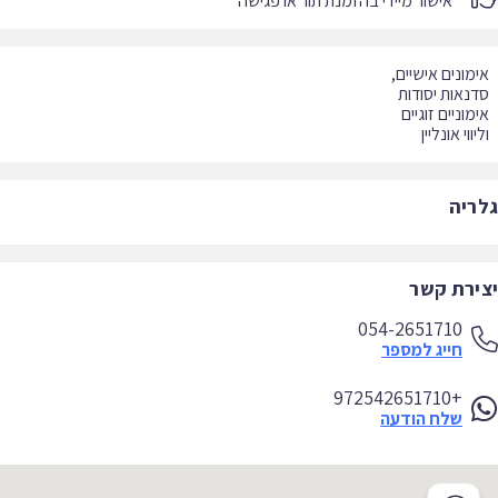
אישור מיידי בהזמנת תור או פגישה
יווי אונליין
ריה
ירת קשר
054-2651710
חייג למספר
+972542651710
שלח הודעה