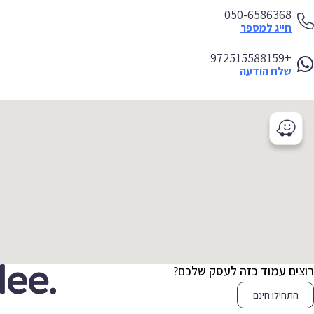
050-6586368
חייג למספר
+972515588159
שלח הודעה
צים עמוד כזה לעסק שלכם?
התחילו חינם