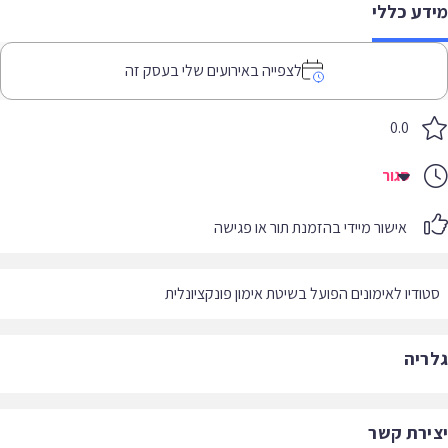
דע כללי
לצפייה באירועים שלי בעסק זה
0.0
סגור
אישור מיידי בהזמנת תור או פגישה
ודיו לאימונים הפועל בשיטת אימון פונקציונלית
ריה
ירת קשר