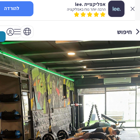
אפליקציית .lee
להורדה
הרבה יותר נוח באפליקציה
חיפוש