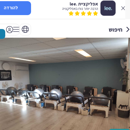
אפליקציית .lee
להורדה
הרבה יותר נוח באפליקציה
חיפוש