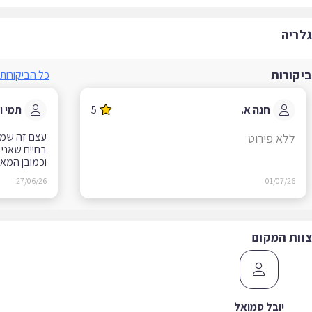
ריה
קורות
כל הביקורות
חנה א.
5
תמי ו.
עצם זה שמאז 
ללא פירוט
בחיים שאני מת
וכמובן המאמנו
27/06/26
01/07/26
ות המקום
יובל סמואל