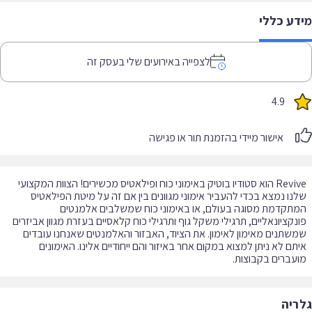
דע כללי
לצפייה באירועים שלי בעסק זה
4.9
אישור מיידי בהזמנת תור או פגישה
Revive הוא סטודיו בוטיק באימוני כוח ופילאטיס מכשירים! הצוות המקצועי
נו נמצא בכדי להעביר אימוני מגוונים בין אם זה על מיטת הפילאטיס
תקדמת מסוגה בעולם, או באימוני כוח שמשלבים אלמנטים
נקציונאליים, תרגילי משקל גוף ותרגילי כוח קלאסיים בעזרת מגוון אביזרים
שתנים מאימון לאימון. את הציוד, האבזור והאלמנטים שאנחנו עובדים
תם לא ניתן למצוא במקום אחר באיזור והם ייחודיים אלינו. האימונים
עברים בקבוצות.
ריה