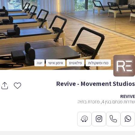
כוח ומשקולות
פילאטיס
אימון אישי
יוגה
Revive - Movement Studi
REVI
 מנחם בגין 4, מזכרת בתיה