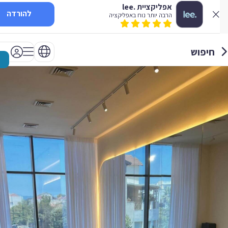
אפליקציית .lee
להורדה
הרבה יותר נוח באפליקציה
חיפוש