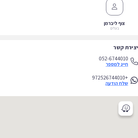
צוף ליברמן
בעלים
ירת קשר
052-6744010
חייג למספר
+972526744010
שלח הודעה