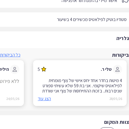
אישור מיידי בהזמנת תור או פגישה
ודיו בוטיק לפילאטיס מכשירים 4 בשיעור
ריה
קורות
כל הביקורות
טלי ר.
5
הילית ה.
4 מיטות בחדר אחד יחס אישי של צוף מומחית
ללא פירוט
לפילאטיס שיקומי.. אני בת 59 שלא עשיתי ספורט
שנים רבות.. בזכות ההתייחסות של צוף אני שורדת
את השיעורים
הצג עוד
24/05/26
28/05/26
ות המקום