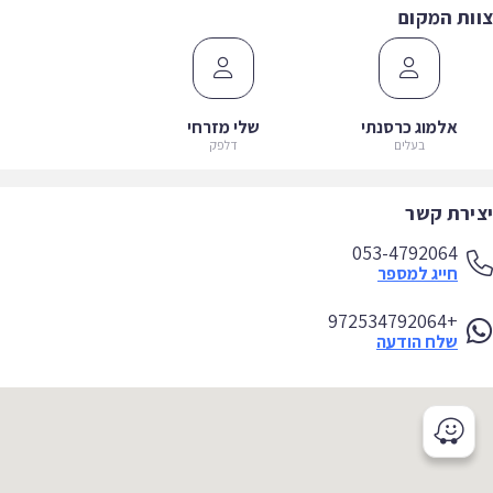
ות המקום
אלמוג כרסנתי
שלי מזרחי
בעלים
דלפק
ירת קשר
053-4792064
חייג למספר
+972534792064
שלח הודעה