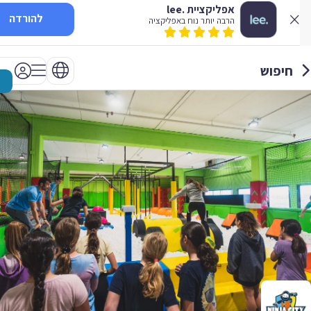
אפליקציית .lee
להורדה
הרבה יותר נוח באפליקציה
חיפוש