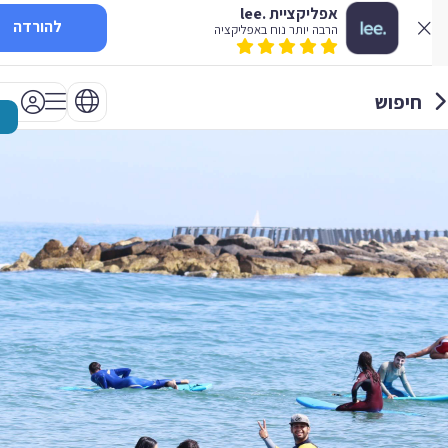
אפליקציית .lee
להורדה
הרבה יותר נוח באפליקציה
חיפוש