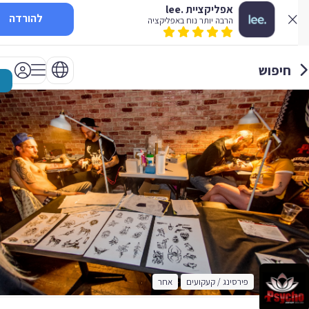
אפליקציית .lee
להורדה
הרבה יותר נוח באפליקציה
חיפוש
פירסינג / קעקועים
אחר