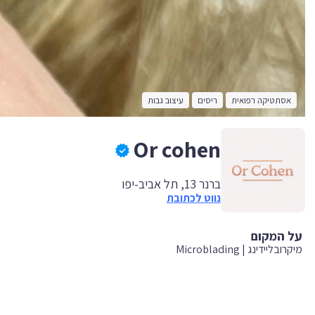
אסתטיקה רפואית
ריסים
עיצוב גבות
Or cohen
ברנר 13, תל אביב-יפו
נווט לכתובת
על המקום
מיקרובליידינג | Microblading