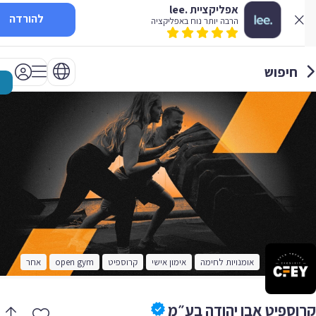
אפליקציית .lee
להורדה
הרבה יותר נוח באפליקציה
חיפוש
אומנויות לחימה
אימון אישי
קרוספיט
open gym
אחר
וספיט אבן יהודה בע״מ