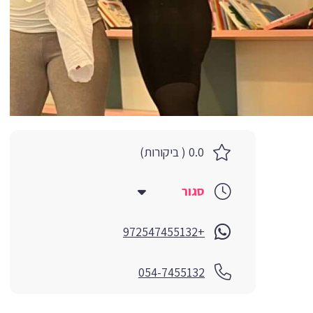
0.0 ( ביקורות)
סגור
+972547455132
054-7455132