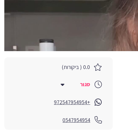
0.0 ( ביקורות)
סגור
+972547954954
0547954954