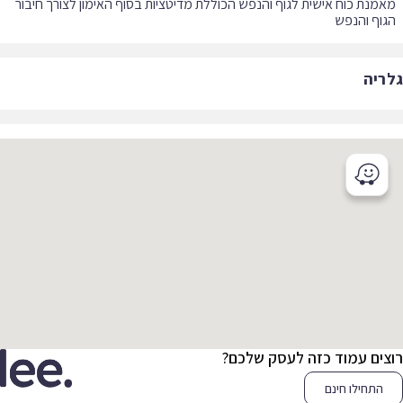
מנת כוח אישית לגוף והנפש הכוללת מדיטציות בסוף האימון לצורך חיבור
וף והנפש
ריה
צים עמוד כזה לעסק שלכם?
התחילו חינם