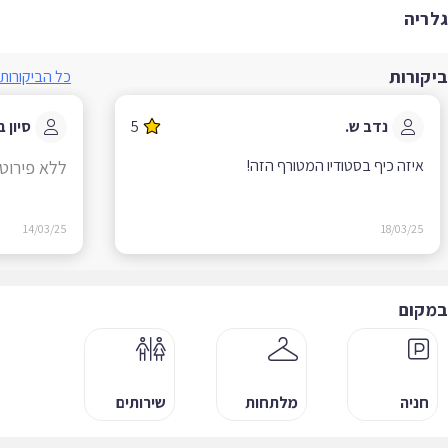
ריה
קורות
כל הביקורות
נדב ש.
5
סיון ב.
איזה כיף בסטודיו המטורף הזה!
ללא פירוט
14/03/25
18/03/25
קום
חניה
מלתחות
שירותים