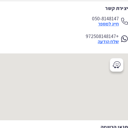
ירת קשר
050-8148147
חייג למספר
+972508148147
שלח הודעה
אי הרשמה