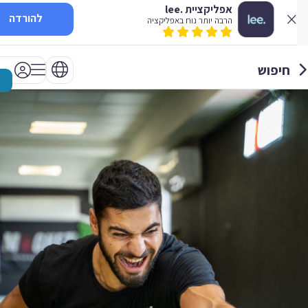
אפליקציית .lee
להורדה
הרבה יותר נוח באפליקציה
חיפוש