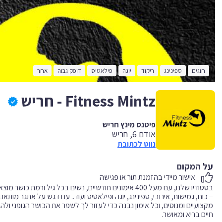
חוגים
ספינינג
ריקוד
יוגה
פילאטיס
דופק גבוה
אחר
Fitness Mintz - חריש
פיטנס מינץ חריש
אודם 6, חריש
נווט לכתובת
על המקום
אישור מיידי בהזמנת תור או פגישה
בסטודיו שלנו, עם מעל 400 אימונים חודשיים, נשים בכל גיל ו
– כוח, גמישות, אירובי, ספינינג, יוגה ופילאטיס ועוד.. עם דגש על אתגר מו
מקצועיים ומנוסים, וכל אימון נבנה כדי לעזור לך לשפר את הכושר הגופני ולה
חיים בריא ומאושר.