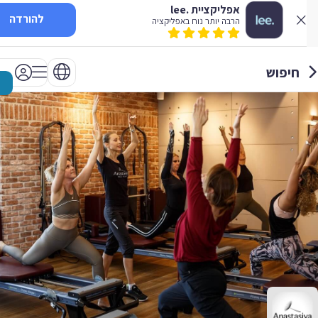
אפליקציית .lee
להורדה
הרבה יותר נוח באפליקציה
חיפוש