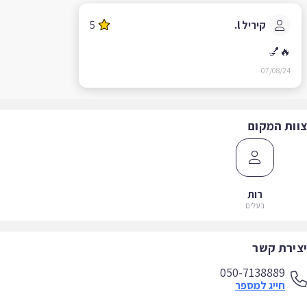
קיריל l.
5
🔥💅
07/08/24
ות המקום
רות
בעלים
ירת קשר
050-7138889
חייג למספר