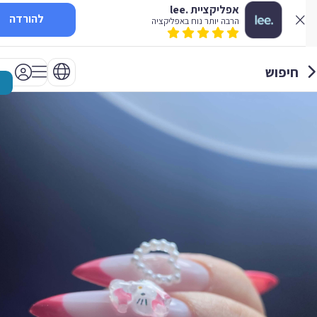
אפליקציית .lee
להורדה
הרבה יותר נוח באפליקציה
חיפוש