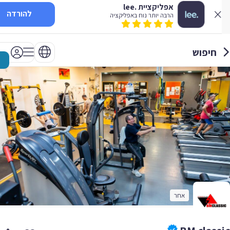
אפליקציית .lee
להורדה
הרבה יותר נוח באפליקציה
חיפוש
אחר