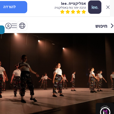
אפליקציית .lee
להורדה
הרבה יותר נוח באפליקציה
חיפוש