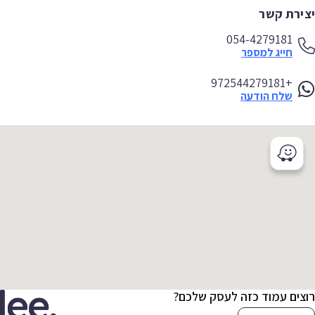
ירת קשר
054-4279181
חייג למספר
+972544279181
שלח הודעה
צים עמוד כזה לעסק שלכם?