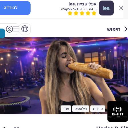
אפליקציית .lee
להורדה
הרבה יותר נוח באפליקציה
חיפוש
ספינינג
פילאטיס
אחר