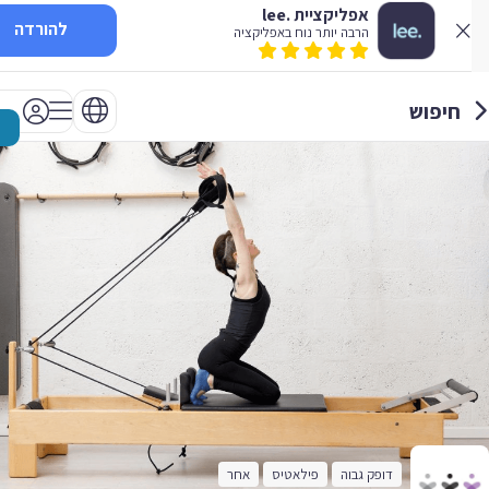
אפליקציית .lee
להורדה
הרבה יותר נוח באפליקציה
חיפוש
דופק גבוה
פילאטיס
אחר