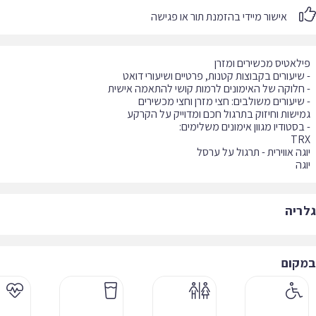
אישור מיידי בהזמנת תור או פגישה
גה
ריה
קום