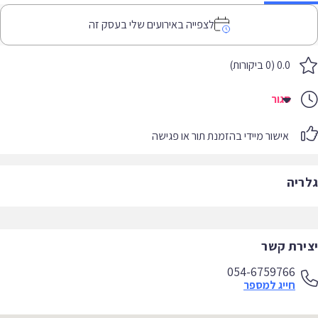
לצפייה באירועים שלי בעסק זה
0.0 (0 ביקורות)
סגור
אישור מיידי בהזמנת תור או פגישה
ריה
ירת קשר
054-6759766
חייג למספר