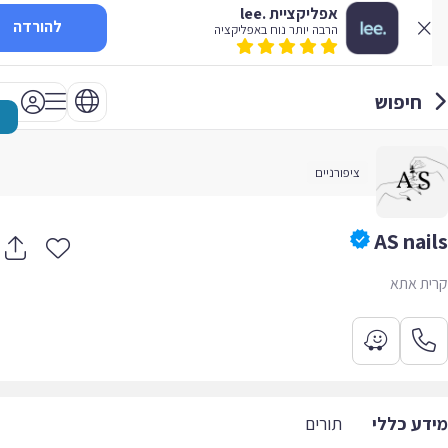
אפליקציית .lee
להורדה
הרבה יותר נוח באפליקציה
חיפוש
ציפורניים
AS nai
ת אתא
דע כללי
תורים