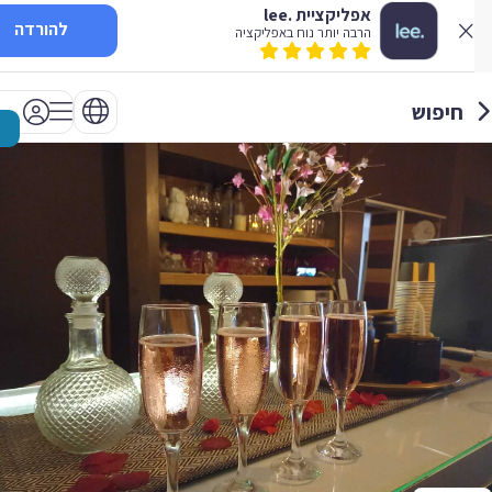
אפליקציית .lee
להורדה
הרבה יותר נוח באפליקציה
חיפוש