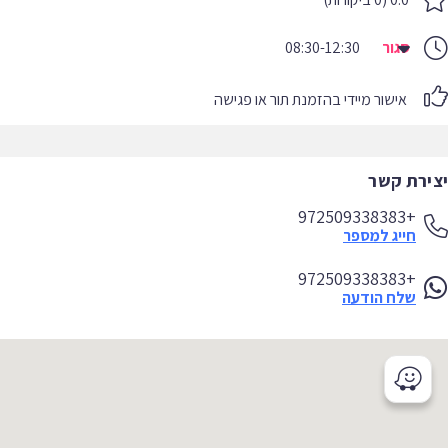
סגור
08:30-12:30
אישור מיידי בהזמנת תור או פגישה
יצירת קשר
+972509338383
חייג למספר
+972509338383
שלח הודעה