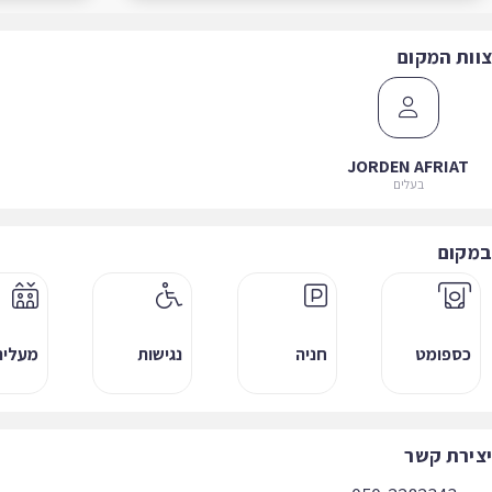
ות המקום
JORDEN AFRIAT
בעלים
קום
כספומט
חניה
נגישות
מעלית
ירת קשר