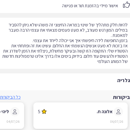
אישור מיידי בהזמנת תור או פגישה
יות חלק מתהליך של שינוי במראה החיצוני זה משהו שלא ניתן להסביר
ילים. המון רגש מעורב, לא מעט פעמים מצאתי את עצמי הרבה מעבר
 בזכות לא מעט אנשים הגשמתי את החלום. עשינו את זה ופתחתי את
טודיו שלי. התקופה הזו קשה ובעיקר מחשלת, ניצלתי את הזמן לשדרג את
טודיו ולהגשים עוד חלום. בידיוק בימים אלו בדרך אלינו טרמפולינות חדשות
 המותג העולמי
ריה
קורות
כל הביקורות
אלונה ח.
5
ליהי מ.
04/07/26
06/07/26