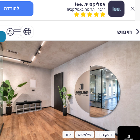
אפליקציית .lee
להורדה
הרבה יותר נוח באפליקציה
חיפוש
דופק גבוה
פילאטיס
אחר