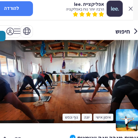
אפליקציית .lee
להורדה
הרבה יותר נוח באפליקציה
חיפוש
אימון אישי
יוגה
גוף ונפש