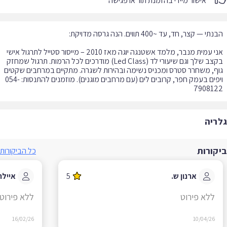
אישור מיידי בהזמנת תור או פגישה
אני עמית מנבר, מלמד אשטנגה יוגה מאז 2010 – מייסור סטייל לתרגול אישי
בקצב שלך וגם שיעורי לד (Led Class) מודרכים לכל הרמות. תרגול שמחזק
ף, משחרר סטרס ומכניס נשימה ובהירות לשגרה. מתקיים במרחבים שקטים
ויפים בעמק חפר, קרובים לים (עם מרחבים מוגנים). מוזמנים להתנסות: 054-
790812
ריה
קורות
כל הביקורות
ארנון ש.
5
איילת ד
ללא פירוט
ללא פירוט
16/02/26
10/04/26