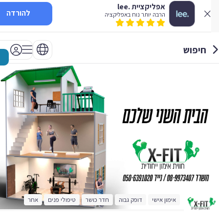
אפליקציית .lee
להורדה
הרבה יותר נוח באפליקציה
חיפוש
אימון אישי
דופק גבוה
חדר כושר
טיפולי פנים
אחר