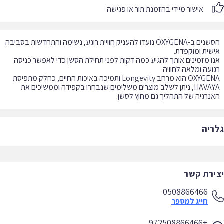
אישור מיידי בהזמנת תור או פגישה
הסשנים ב-OXYGENA נועדו להעניק חוויית רוגע, נשימה והתחדשות בסביבה
ו מזמינים אותך להגיע כמה דקות לפני תחילת הסשן כדי לאפשר כניסה
OXYGENA הוא מרחב Longevity ותמיכה באיכות החיים, כחלק מתפיסת
HAVAYA, ניתן לשלב מוצרים משלימים שנבחרו בקפידה וממשיכים את
נרגיה של התהליך גם מחוץ לסשן.
ריה
ירת קשר
0508866466
חייג למספר
+972508866466