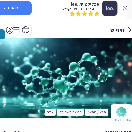
אפליקציית .lee
להורדה
הרבה יותר נוח באפליקציה
חיפוש
ספא / מסאג'
רפואה משלימה
אחר