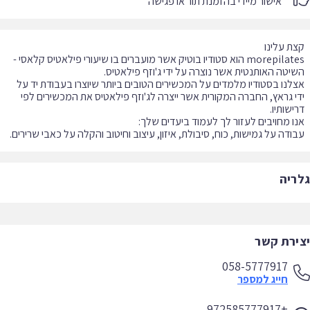
אישור מיידי בהזמנת תור או פגישה
morepilates הוא סטודיו בוטיק אשר מועברים בו שיעורי פילאטיס קלאסי -
לנו בסטודיו מלמדים על המכשירים הטובים ביותר שיוצרו בעבודת יד על
י גראץ, החב​רה המקורית אשר ייצרה לג'וזף פילאטיס את המכשירים לפי
ודה על גמישות, כוח, סיבולת, איזון, עיצוב וחיטוב והקלה על כאבי שרירים.
ריה
ירת קשר
058-5777917
חייג למספר
+972585777917