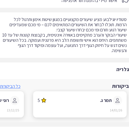
אישור מיידי בהזמנת תור או פגישה
ודיו יוגילבוע מציע שיעורים מקצועיים במגוון שיטות אימון ותרגול לכל
מות. תוכלו לבחור את השיעורים המתאימים לכם – מי מכם שמעדיפים
שיעורי הבוקר והערב מתקיימים באווירה אינטימית, בקבוצות קטנות של עד 10
תתפים. היחס הוא אישי ותשומת הלב היא פרטנית ועמוקה. בכל השיעורים
ים דגש על חיזוק הגוף דרך התנועה, ועל עוצמה ומיקוד דרך הגוף
נשימה.
ריה
קורות
כל הביקורות
תמר ג.
5
רוני ש.
13/12/25
14/01/26