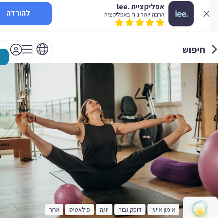
אפליקציית .lee
להורדה
הרבה יותר נוח באפליקציה
חיפוש
אימון אישי
דופק גבוה
יוגה
פילאטיס
אחר