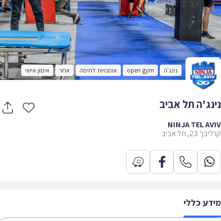
נינג'ה
open gym
אומנויות לחימה
אחר
אימון אישי
נג'ה תל אביב
NINJA TEL A
23, תל אביב
דע כללי