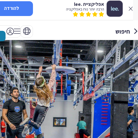
אפליקציית .lee
להורדה
הרבה יותר נוח באפליקציה
חיפוש