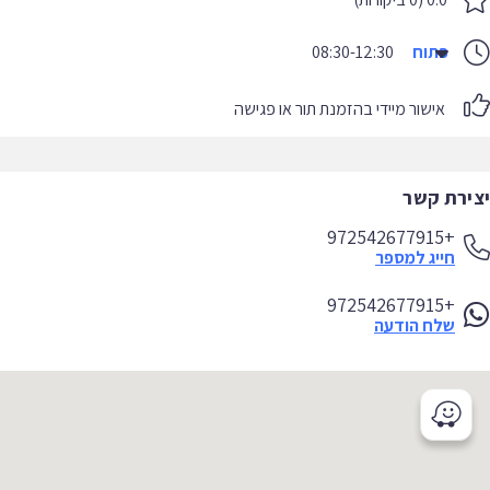
פתוח
08:30-12:30
אישור מיידי בהזמנת תור או פגישה
יצירת קשר
+972542677915
חייג למספר
+972542677915
שלח הודעה