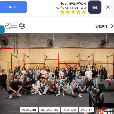
אפליקציית .lee
להורדה
הרבה יותר נוח באפליקציה
חיפוש
קרוספיט
אימון אישי
כוח ומשקולות
open gym