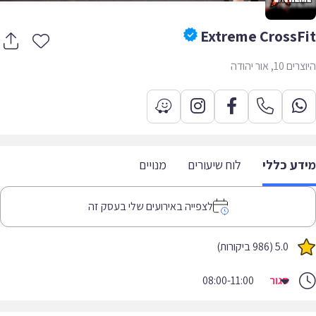
Extreme CrossF
10, אור יהודה
דע כללי
לוח שיעורים
מנויים
לצפייה באירועים שלי בעסק זה
5.0 (986 ביקורות)
סגור
08:00-11:00