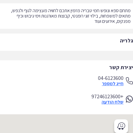
חם ספא ונופש חמי טבריה מזמין אתכם לחוויה מעצימה לגוף ולנפש,
אים למשפחות, בילוי זוגי רומנטי, קבוצות מאורגנות וימי גיבוש וכיף
נקים, אירועים ועוד
ריה
ירת קשר
04-6123600
חייג למספר
+97246123600
שלח הודעה