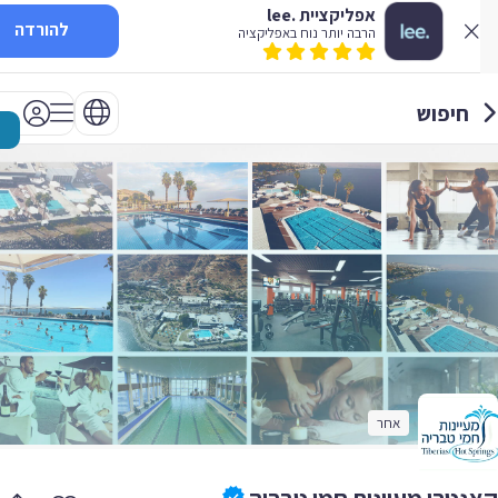
אפליקציית .lee
להורדה
הרבה יותר נוח באפליקציה
חיפוש
אחר